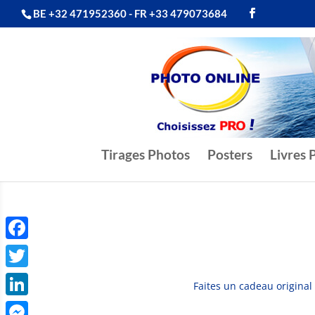
BE +32 471952360 - FR +33 479073684
Tirages Photos
Posters
Livres 
Facebook
Twitter
Faites un cadeau original
LinkedIn