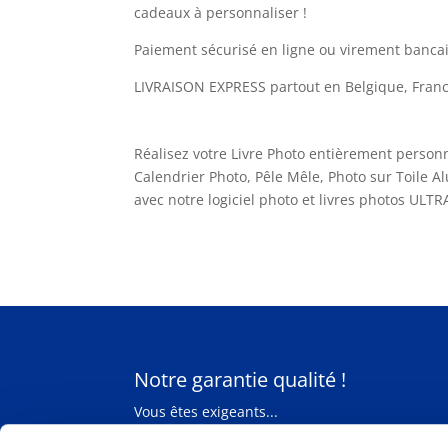
cadeaux à personnaliser !
Paiement sécurisé en ligne ou virement bancai
LIVRAISON EXPRESS partout en Belgique, Fran
Réalisez votre Livre Photo entièrement personn
Calendrier Photo, Pêle Mêle, Photo sur Toile 
avec notre logiciel photo et livres photos ULT
Notre garantie qualité !
Vous êtes exigeants...
Comparez la qualité de notre Service photo